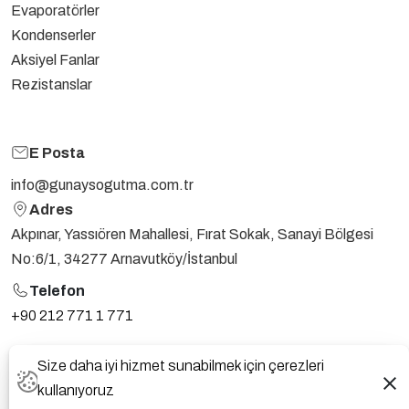
Evaporatörler
Kondenserler
Aksiyel Fanlar
Rezistanslar
E Posta
info@gunaysogutma.com.tr
Adres
Akpınar, Yassıören Mahallesi, Fırat Sokak, Sanayi Bölgesi
No:6/1, 34277 Arnavutköy/İstanbul
Telefon
+90 212 771 1 771
Size daha iyi hizmet sunabilmek için çerezleri
KVKK
GIZLILIK ANLAŞMASI
kullanıyoruz
Günay Soğutma @ 2024 - Tüm Hakları Saklıdır.