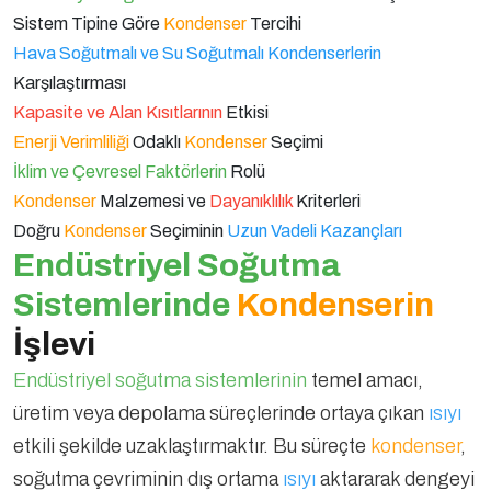
Sistem Tipine Göre
Kondenser
Tercihi
Kazançları
Hava Soğutmalı ve Su Soğutmalı Kondenserlerin
Karşılaştırması
Kapasite ve Alan Kısıtlarının
Etkisi
Enerji Verimliliği
Odaklı
Kondenser
Seçimi
İklim ve Çevresel Faktörlerin
Rolü
Kondenser
Malzemesi ve
Dayanıklılık
Kriterleri
Doğru
Kondenser
Seçiminin
Uzun Vadeli Kazançları
Endüstriyel Soğutma
Sistemlerinde
Kondenserin
İşlevi
Endüstriyel soğutma sistemlerinin
temel amacı,
üretim veya depolama süreçlerinde ortaya çıkan
ısıyı
etkili şekilde uzaklaştırmaktır. Bu süreçte
kondenser
,
soğutma çevriminin dış ortama
ısıyı
aktararak dengeyi