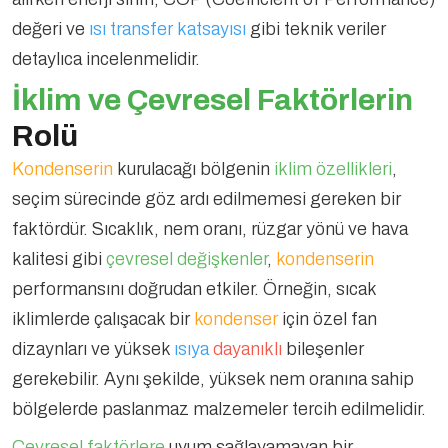
değeri ve
ısı transfer katsayısı
gibi teknik veriler
detaylıca incelenmelidir.
İklim ve Çevresel Faktörlerin
Rolü
Kondenserin
kurulacağı bölgenin
iklim özellikleri
,
seçim sürecinde göz ardı edilmemesi gereken bir
faktördür. Sıcaklık, nem oranı, rüzgar yönü ve hava
kalitesi gibi
çevresel değişkenler
,
kondenserin
performansını doğrudan etkiler. Örneğin, sıcak
iklimlerde çalışacak bir
kondenser
için özel fan
dizaynları ve yüksek
ısıya
dayanıklı
bileşenler
gerekebilir. Aynı şekilde, yüksek nem oranına sahip
bölgelerde paslanmaz malzemeler tercih edilmelidir.
Çevresel faktörlere
uyum sağlayamayan bir