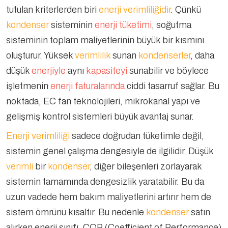
tutulan kriterlerden biri
enerji verimliliğidir
. Çünkü
kondenser
sisteminin
enerji tüketimi
, soğutma
sisteminin toplam maliyetlerinin büyük bir kısmını
oluşturur. Yüksek
verimlilik
sunan
kondenserler
, daha
düşük
enerjiyle
aynı
kapasiteyi
sunabilir ve böylece
işletmenin
enerji faturalarında
ciddi tasarruf sağlar. Bu
noktada, EC fan teknolojileri, mikrokanal yapı ve
gelişmiş kontrol sistemleri büyük avantaj sunar.
Enerji verimliliği
sadece doğrudan tüketimle değil,
sistemin genel çalışma dengesiyle de ilgilidir. Düşük
verimli
bir
kondenser
, diğer bileşenleri zorlayarak
sistemin tamamında dengesizlik yaratabilir. Bu da
uzun vadede hem bakım maliyetlerini artırır hem de
sistem ömrünü kısaltır. Bu nedenle
kondenser
satın
alırken enerji sınıfı, COP (Coefficient of Performance)