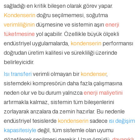
sağladığı en kritik bileşen olarak görev yapar.
Kondenserin
doğru seçilmemesi, soğutma
verimliliğinin
düşmesine ve sistemin aşırı
enerji
tüketmesine
yol açabilir. Özellikle büyük ölçekli
endüstriyel uygulamalarda,
kondenserin
performansı
doğrudan üretim kalitesi ve sürekliliği üzerinde
belirleyicidir.
Isı transferi
verimli olmayan bir
kondenser
,
sistemdeki kompresörün daha fazla çalışmasına
neden olur ve bu durum yalnızca
enerji maliyetini
artırmakla kalmaz, sistemin tüm bileşenlerini
zorlayarak arızalara da zemin hazırlar. Bu nedenle
endüstriyel tesislerde
kondenserin
sadece
ısı değişim
kapasitesiyle
değil, tüm sistemle olan uyumu
gözetilerek seçilmesi gerekir. Uzun ömürlü,
dayanıklı