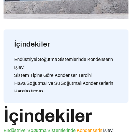
İçindekiler
Endüstriyel Soğutma Sistemlerinde Kondenserin
İşlevi
Sistem Tipine Göre Kondenser Tercihi
Hava Soğutmalı ve Su Soğutmalı Kondenserlerin
Karşılaştırması
Kapasite ve Alan Kısıtlarının Etkisi
Enerji Verimliliği Odaklı Kondenser Seçimi
İçindekiler
İklim ve Çevresel Faktörlerin Rolü
Kondenser Malzemesi ve Dayanıklılık Kriterleri
Endüstriyel Soğutma Sistemlerinde
Kondenserin
İşlevi
Doğru Kondenser Seçiminin Uzun Vadeli