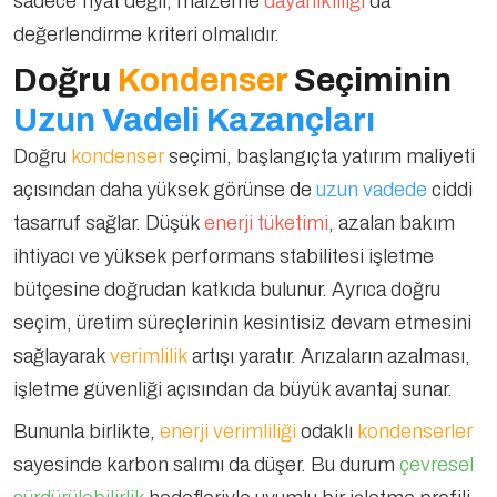
sadece fiyat değil, malzeme
dayanıklılığı
da
değerlendirme kriteri olmalıdır.
Doğru
Kondenser
Seçiminin
Uzun Vadeli Kazançları
Doğru
kondenser
seçimi, başlangıçta yatırım maliyeti
açısından daha yüksek görünse de
uzun vadede
ciddi
tasarruf sağlar. Düşük
enerji tüketimi
, azalan bakım
ihtiyacı ve yüksek performans stabilitesi işletme
bütçesine doğrudan katkıda bulunur. Ayrıca doğru
seçim, üretim süreçlerinin kesintisiz devam etmesini
sağlayarak
verimlilik
artışı yaratır. Arızaların azalması,
işletme güvenliği açısından da büyük avantaj sunar.
Bununla birlikte,
enerji verimliliği
odaklı
kondenserler
sayesinde karbon salımı da düşer. Bu durum
çevresel