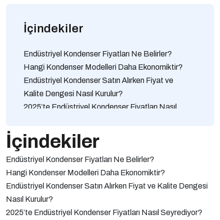
İçindekiler
Endüstriyel Kondenser Fiyatları Ne Belirler?
Hangi Kondenser Modelleri Daha Ekonomiktir?
Endüstriyel Kondenser Satın Alırken Fiyat ve
Kalite Dengesi Nasıl Kurulur?
2025’te Endüstriyel Kondenser Fiyatları Nasıl
Seyrediyor?
Soğutma Kapasitesi Kondenser Fiyatını Nasıl
İçindekiler
Etkiler?
Endüstriyel Kondenser Fiyatları Ne Belirler?
En Uygun Fiyatlı Kondenseri Seçerken Nelere
Hangi Kondenser Modelleri Daha Ekonomiktir?
Dikkat Etmeliyim?
Endüstriyel Kondenser Satın Alırken Fiyat ve Kalite Dengesi
Kondenser Fiyat Teklifi Alırken Hangi Teknik
Nasıl Kurulur?
Bilgiler Gereklidir?
2025’te Endüstriyel Kondenser Fiyatları Nasıl Seyrediyor?