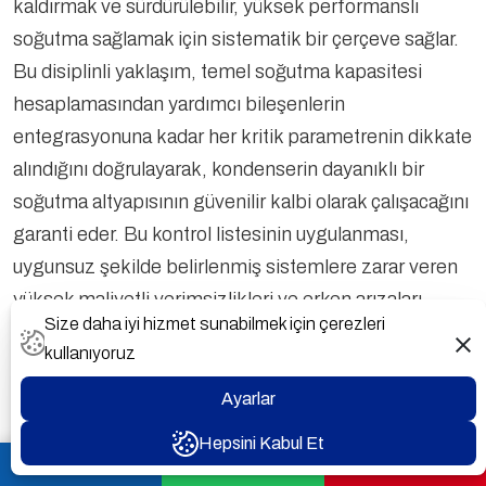
kaldırmak ve sürdürülebilir, yüksek performanslı
soğutma sağlamak için sistematik bir çerçeve sağlar.
Bu disiplinli yaklaşım, temel soğutma kapasitesi
hesaplamasından yardımcı bileşenlerin
entegrasyonuna kadar her kritik parametrenin dikkate
alındığını doğrulayarak, kondenserin dayanıklı bir
soğutma altyapısının güvenilir kalbi olarak çalışacağını
garanti eder. Bu kontrol listesinin uygulanması,
uygunsuz şekilde belirlenmiş sistemlere zarar veren
yüksek maliyetli verimsizlikleri ve erken arızaları
Size daha iyi hizmet sunabilmek için çerezleri
önlemenin en etkili yöntemidir.
kullanıyoruz
Kontrol listesinin ilk bölümü, toplam sistem ısı reddi,
Ayarlar
tasarım ortam koşulları ve izin verilen yoğuşma
sıcaklığı artışı dahil olmak üzere ısı yükü verilerinin
Hepsini Kabul Et
📞 Ara
WhatsApp
Teklif Al
doğruluğunu doğrulamalıdır. Bu temel veriler
enerji