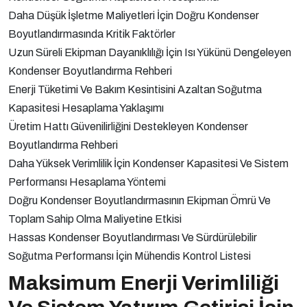
Daha Düşük İşletme Maliyetleri İçin Doğru Kondenser
Kondenser Boyutlandırma Rehberi
Boyutlandırmasında Kritik Faktörler
Daha Yüksek Verimlilik İçin Kondenser Kapasitesi
Uzun Süreli Ekipman Dayanıklılığı İçin Isı Yükünü Dengeleyen
Ve Sistem Performansı Hesaplama Yöntemi
Kondenser Boyutlandırma Rehberi
Doğru Kondenser Boyutlandırmasının Ekipman
Enerji Tüketimi Ve Bakım Kesintisini Azaltan Soğutma
Ömrü Ve Toplam Sahip Olma Maliyetine Etkisi
Kapasitesi Hesaplama Yaklaşımı
Hassas Kondenser Boyutlandırması Ve
Üretim Hattı Güvenilirliğini Destekleyen Kondenser
Sürdürülebilir Soğutma Performansı İçin Mühendis
Boyutlandırma Rehberi
Kontrol Listesi
Daha Yüksek Verimlilik İçin Kondenser Kapasitesi Ve Sistem
Performansı Hesaplama Yöntemi
Doğru Kondenser Boyutlandırmasının Ekipman Ömrü Ve
Toplam Sahip Olma Maliyetine Etkisi
Hassas Kondenser Boyutlandırması Ve Sürdürülebilir
Soğutma Performansı İçin Mühendis Kontrol Listesi
Maksimum Enerji Verimliliği